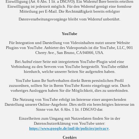
Einwilligung (Art. 6 Abs. 1 lit. a DSGVO). Ein Widerruf Ihrer bereits erteilten
Einwilligung ist jederzeit möglich. Für den Widerruf genügt eine formlose
Mitteilung per E-Mail. Die Rechtmäßigkeit bereits erfolgter
Datenverarbeitungsvorgänge bleibt vom Widerruf unberührt.
YouTube
Für Integration und Darstellung von Videoinhalten nutzt unsere Website
Plugins von YouTube. Anbieter des Videoportals ist die YouTube, LLC, 901
Cherry Ave., San Bruno, CA 94066, USA.
Bei Aufruf einer Seite mit integriertem YouTube-Plugin wird eine
Verbindung zu den Servern von YouTube hergestellt. YouTube erfährt
hierdurch, welche unserer Seiten Sie aufgerufen haben.
YouTube kann Ihr Surfverhalten direkt Ihrem persönlichen Profil
zuzuordnen, sollten Sie in Ihrem YouTube Konto eingeloggt sein. Durch
vorheriges Ausloggen haben Sie die Möglichkeit, dies zu unterbinden.
Die Nutzung von YouTube erfolgt im Interesse einer ansprechenden
Darstellung unserer Online-Angebote. Dies stellt ein berechtigtes Interesse im
Sinne von Art. 6 Abs. 1 lit. f DSGVO dar.
Einzelheiten zum Umgang mit Nutzerdaten finden Sie in der
Datenschutzerklärung von YouTube unter:
https://www.google.de/intl/de/policies/privacy
.
Cookies