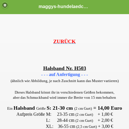
maggys-hundelaedchen
ZURÜCK
Halsband Nr. H503
- - - auf Anfertigung - - -
(ähnlich wie Abbildung, je nach Zuschnitt kann das Muster variieren)
Dieses Halsband könnt ihr in verschiedenen Größen bekommen,
aber das Schmuckband wird immer die Breite von 15 mm behalten
Halsband
S:
21-30 cm
= 14,00 Euro
Ein
Größe
(2 cm Gurt)
Aufpreis Größe
M: 23-35 cm
+ 1,00 €
(2 cm Gurt)
L: 28-44 cm
+ 2,00 €
(2 cm Gurt)
XL: 36-55 cm
+ 3,00 €
(2,5 cm Gurt)