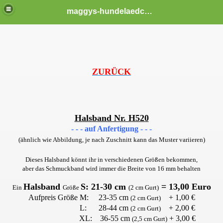
maggys-hundelaedchen
ZURÜCK
Halsband Nr. H520
- - - auf Anfertigung - - -
(ähnlich wie Abbildung, je nach Zuschnitt kann das Muster variieren)
Dieses Halsband könnt ihr in verschiedenen Größen bekommen,
aber das Schmuckband wird immer die Breite von 16 mm behalten
Halsband
S:
21-30 cm
= 13,00 Euro
Ein
Größe
(2 cm Gurt)
Aufpreis Größe
M: 23-35 cm
+ 1,00 €
(2 cm Gurt)
L: 28-44 cm
+ 2,00 €
(2 cm Gurt)
XL: 36-55 cm
+ 3,00 €
(2,5 cm Gurt)